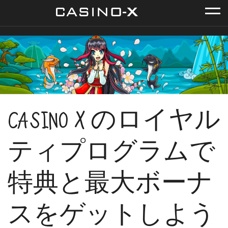
CASINO X のロイヤル
ティプログラムで
特典と最大ボーナ
スをゲットしよう