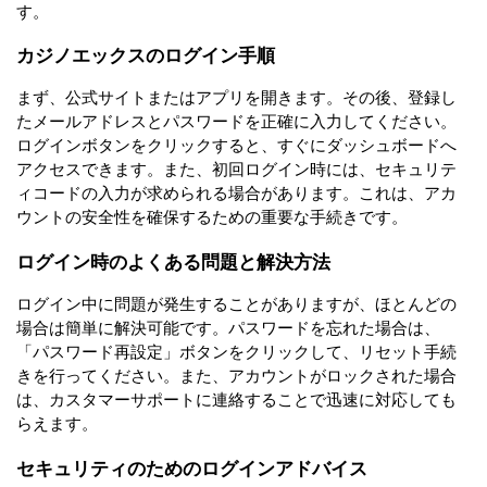
す。
カジノエックスのログイン手順
まず、公式サイトまたはアプリを開きます。その後、登録し
たメールアドレスとパスワードを正確に入力してください。
ログインボタンをクリックすると、すぐにダッシュボードへ
アクセスできます。また、初回ログイン時には、セキュリテ
ィコードの入力が求められる場合があります。これは、アカ
ウントの安全性を確保するための重要な手続きです。
ログイン時のよくある問題と解決方法
ログイン中に問題が発生することがありますが、ほとんどの
場合は簡単に解決可能です。パスワードを忘れた場合は、
「パスワード再設定」ボタンをクリックして、リセット手続
きを行ってください。また、アカウントがロックされた場合
は、カスタマーサポートに連絡することで迅速に対応しても
らえます。
セキュリティのためのログインアドバイス