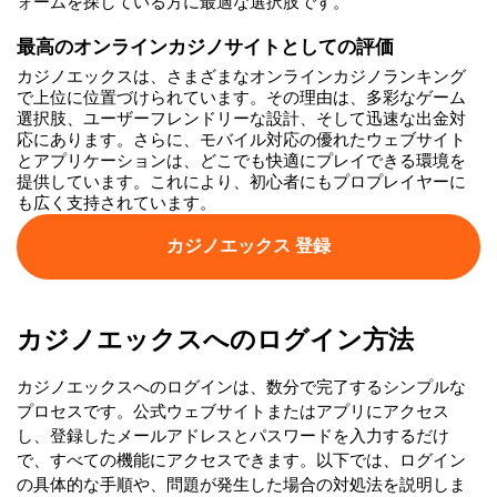
ォームを探している方に最適な選択肢です。
最高のオンラインカジノサイトとしての評価 
カジノエックスは、さまざまなオンラインカジノランキング
で上位に位置づけられています。その理由は、多彩なゲーム
選択肢、ユーザーフレンドリーな設計、そして迅速な出金対
応にあります。さらに、モバイル対応の優れたウェブサイト
とアプリケーションは、どこでも快適にプレイできる環境を
提供しています。これにより、初心者にもプロプレイヤーに
も広く支持されています。
カジノエックス 登録
カジノエックスへのログイン方法
カジノエックスへのログインは、数分で完了するシンプルな
プロセスです。公式ウェブサイトまたはアプリにアクセス
し、登録したメールアドレスとパスワードを入力するだけ
で、すべての機能にアクセスできます。以下では、ログイン
の具体的な手順や、問題が発生した場合の対処法を説明しま