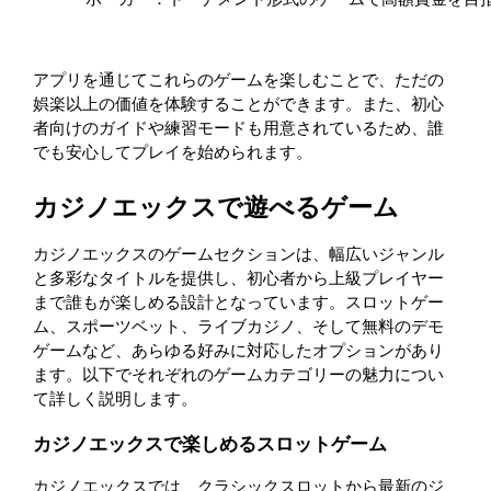
アプリを通じてこれらのゲームを楽しむことで、ただの
娯楽以上の価値を体験することができます。また、初心
者向けのガイドや練習モードも用意されているため、誰
でも安心してプレイを始められます。
カジノエックスで遊べるゲーム
カジノエックスのゲームセクションは、幅広いジャンル
と多彩なタイトルを提供し、初心者から上級プレイヤー
まで誰もが楽しめる設計となっています。スロットゲー
ム、スポーツベット、ライブカジノ、そして無料のデモ
ゲームなど、あらゆる好みに対応したオプションがあり
ます。以下でそれぞれのゲームカテゴリーの魅力につい
て詳しく説明します。
カジノエックスで楽しめるスロットゲーム 
カジノエックスでは、クラシックスロットから最新のジ