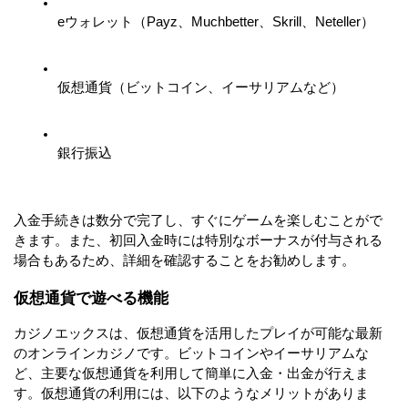
eウォレット（Payz、Muchbetter、Skrill、Neteller）
仮想通貨（ビットコイン、イーサリアムなど）
銀行振込
入金手続きは数分で完了し、すぐにゲームを楽しむことがで
きます。また、初回入金時には特別なボーナスが付与される
場合もあるため、詳細を確認することをお勧めします。
仮想通貨で遊べる機能
カジノエックスは、仮想通貨を活用したプレイが可能な最新
のオンラインカジノです。ビットコインやイーサリアムな
ど、主要な仮想通貨を利用して簡単に入金・出金が行えま
す。仮想通貨の利用には、以下のようなメリットがありま