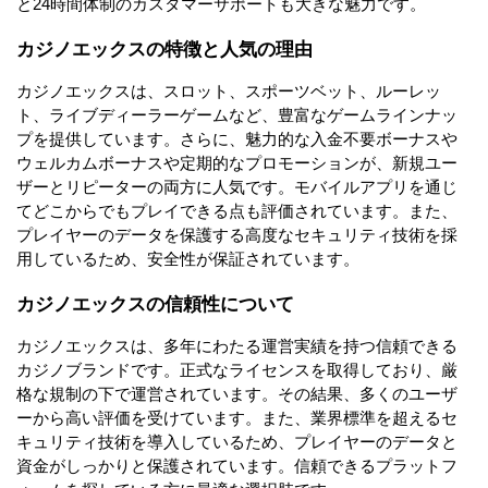
と24時間体制のカスタマーサポートも大きな魅力です。
カジノエックスの特徴と人気の理由
カジノエックスは、スロット、スポーツベット、ルーレッ
ト、ライブディーラーゲームなど、豊富なゲームラインナッ
プを提供しています。さらに、魅力的な入金不要ボーナスや
ウェルカムボーナスや定期的なプロモーションが、新規ユー
ザーとリピーターの両方に人気です。モバイルアプリを通じ
てどこからでもプレイできる点も評価されています。また、
プレイヤーのデータを保護する高度なセキュリティ技術を採
用しているため、安全性が保証されています。
カジノエックスの信頼性について 
カジノエックスは、多年にわたる運営実績を持つ信頼できる
カジノブランドです。正式なライセンスを取得しており、厳
格な規制の下で運営されています。その結果、多くのユーザ
ーから高い評価を受けています。また、業界標準を超えるセ
キュリティ技術を導入しているため、プレイヤーのデータと
資金がしっかりと保護されています。信頼できるプラットフ