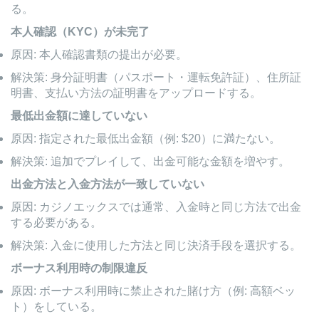
る。
本人確認（KYC）が未完了
原因
: 本人確認書類の提出が必要。
解決策
: 身分証明書（パスポート・運転免許証）、住所証
明書、支払い方法の証明書をアップロードする。
最低出金額に達していない
原因
: 指定された最低出金額（例: $20）に満たない。
解決策
: 追加でプレイして、出金可能な金額を増やす。
出金方法と入金方法が一致していない
原因
: カジノエックスでは通常、
入金時と同じ方法で出金
する必要がある。
解決策
: 入金に使用した方法と同じ決済手段を選択する。
ボーナス利用時の制限違反
原因
: ボーナス利用時に禁止された賭け方（例: 高額ベッ
ト）をしている。