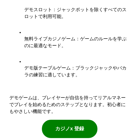
デモスロット：ジャックポットを除くすべてのス
ロットで利用可能。
無料ライブカジノゲーム：ゲームのルールを学ぶ
のに最適なモード。
デモ版テーブルゲーム：ブラックジャックやバカ
ラの練習に適しています。
デモゲームは、プレイヤーが自信を持ってリアルマネー
でプレイを始めるためのステップとなります。初心者に
もやさしい機能です。
カジノx 登録