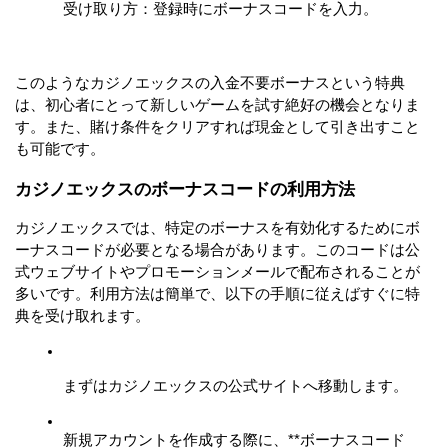
受け取り方：登録時にボーナスコードを入力。
このようなカジノエックスの入金不要ボーナスという特典
は、初心者にとって新しいゲームを試す絶好の機会となりま
す。また、賭け条件をクリアすれば現金として引き出すこと
も可能です。
カジノエックスのボーナスコードの利用方法 
カジノエックスでは、特定のボーナスを有効化するためにボ
ーナスコードが必要となる場合があります。このコードは公
式ウェブサイトやプロモーションメールで配布されることが
多いです。利用方法は簡単で、以下の手順に従えばすぐに特
典を受け取れます。
まずはカジノエックスの公式サイトへ移動します。
新規アカウントを作成する際に、**ボーナスコード