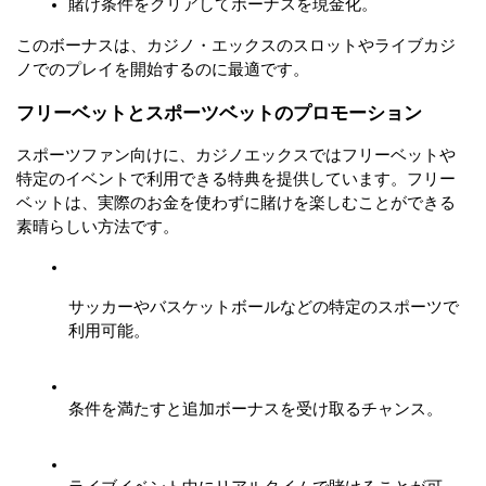
賭け条件をクリアしてボーナスを現金化。
このボーナスは、カジノ・エックスのスロットやライブカジ
ノでのプレイを開始するのに最適です。
フリーベットとスポーツベットのプロモーション
スポーツファン向けに、カジノエックスではフリーベットや
特定のイベントで利用できる特典を提供しています。フリー
ベットは、実際のお金を使わずに賭けを楽しむことができる
素晴らしい方法です。
サッカーやバスケットボールなどの特定のスポーツで
利用可能。
条件を満たすと追加ボーナスを受け取るチャンス。